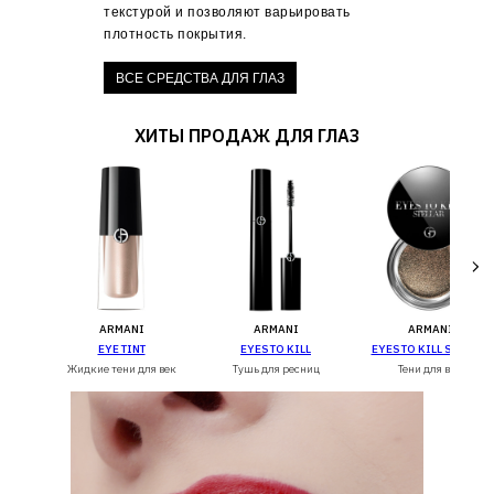
текстурой и позволяют варьировать
плотность покрытия.
ВСЕ СРЕДСТВА ДЛЯ ГЛАЗ
ХИТЫ ПРОДАЖ ДЛЯ ГЛАЗ
ARMANI
ARMANI
ARMANI
ELLAR
EYE TINT
EYES TO KILL
EYES TO KILL STELLAR
Жидкие тени для век
Тушь для ресниц
Тени для век