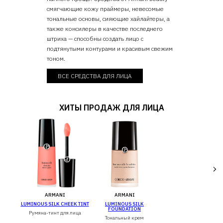
смягчающие кожу праймеры, невесомые
тональные основы, сияющие хайлайтеры, а
также консилеры в качестве последнего
штриха — способны создать лицо с
подтянутыми контурами и красивым свежим
тоном.
ВСЕ СРЕДСТВА ДЛЯ ЛИЦА
ХИТЫ ПРОДАЖ ДЛЯ ЛИЦА
ARMANI
ARMANI
ARMANI
LK
LUMINOUS SILK CHEEK TINT
LUMINOUS SILK
LUMINOUS SILK CHEEK TI
N
FOUNDATION
Румяна-тинт для лица
Румяна-тинт для лица
ем
Тональный крем