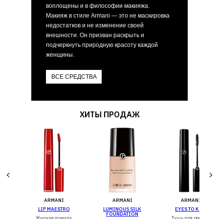
воплощены и в философии макияжа.
Макияж в стиле Armani — это не маскировка
недостатков и не изменение своей
внешности. Он призван раскрыть и
подчеркнуть природную красоту каждой
женщины.
ВСЕ СРЕДСТВА
ХИТЫ ПРОДАЖ
ARMANI
ARMANI
ARMANI
L
LIP MAESTRO
LUMINOUS SILK
EYES TO KILL
FOUNDATION
иц
Жидкая помада
Тушь для ресниц