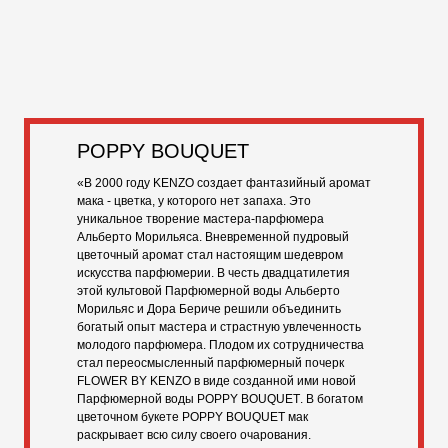
POPPY BOUQUET
«В
2000
году
KENZO
создает фантазийный аромат
мака - цветка, у которого нет запаха. Это
уникальное творение мастера-парфюмера
Альберто Морильяса. Вневременной пудровый
цветочный аромат стал настоящим шедевром
искусства парфюмерии. В честь двадцатилетия
этой культовой Парфюмерной воды Альберто
Морильяс и Дора Бериче решили объединить
богатый опыт мастера и страстную увлеченность
молодого парфюмера. Плодом их сотрудничества
стал переосмысленный парфюмерный почерк
FLOWER BY KENZO
в виде созданной ими новой
Парфюмерной воды
POPPY BOUQUET
. В богатом
цветочном букете
POPPY BOUQUET
мак
раскрывает всю силу своего очарования.