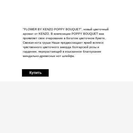
"FLOWER BY KENZO POPPY BOUQUET", новый цветочный
аромат от KENZO.
В композиции
POPPY BOUQUET
мак
проявляет свое очарование в богатом цветочном букете.
Свежая нота груши Наши предвосхищает яркий всплеск
чувственного цветочного аккорда болгарской розы и
гардении, перерастающий в изысканное благоухание
миндально-древесных нот шлейфа.
Купить